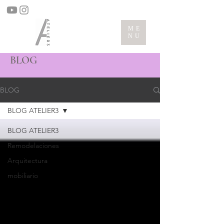
ME
NU
BLOG
BLOG
BLOG ATELIER3
BLOG ATELIER3
Remodelaciones
Arquitectura
mobiliario