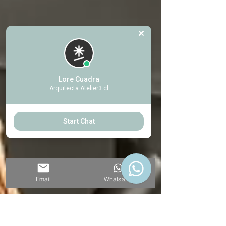
Lore Cuadra
Arquitecta Atelier3.cl
Start Chat
Email
Whatsapp